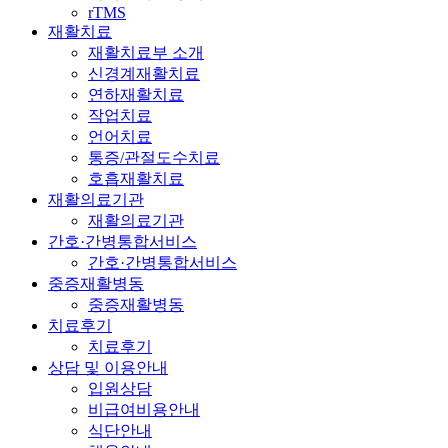
rTMS
재활치료
재활치료부 소개
신경계재활치료
연하재활치료
작업치료
언어치료
통증/관절도수치료
호흡재활치료
재활의료기관
재활의료기관
간호·간병통합서비스
간호·간병통합서비스
중증재활병동
중증재활병동
치료후기
치료후기
상담 및 이용안내
입원상담
비급여비용안내
식단안내