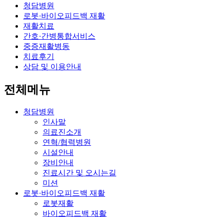
청담병원
로봇·바이오피드백 재활
재활치료
간호·간병통합서비스
중증재활병동
치료후기
상담 및 이용안내
전체메뉴
청담병원
인사말
의료진소개
연혁/협력병원
시설안내
장비안내
진료시간 및 오시는길
미션
로봇·바이오피드백 재활
로봇재활
바이오피드백 재활