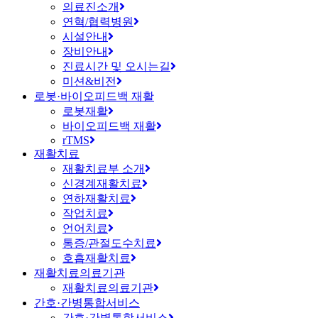
의료진소개
연혁/협력병원
시설안내
장비안내
진료시간 및 오시는길
미션&비전
로봇·바이오피드백 재활
로봇재활
바이오피드백 재활
rTMS
재활치료
재활치료부 소개
신경계재활치료
연하재활치료
작업치료
언어치료
통증/관절도수치료
호흡재활치료
재활치료의료기관
재활치료의료기관
간호·간병통합서비스
간호·간병통합서비스