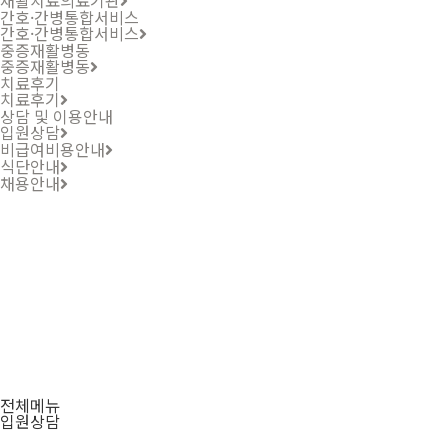
간호·간병통합서비스
간호·간병통합서비스
중증재활병동
중증재활병동
치료후기
치료후기
상담 및 이용안내
입원상담
비급여비용안내
식단안내
채용안내
상담문의
청담병원 상담문의입니다.
전체메뉴
입원상담