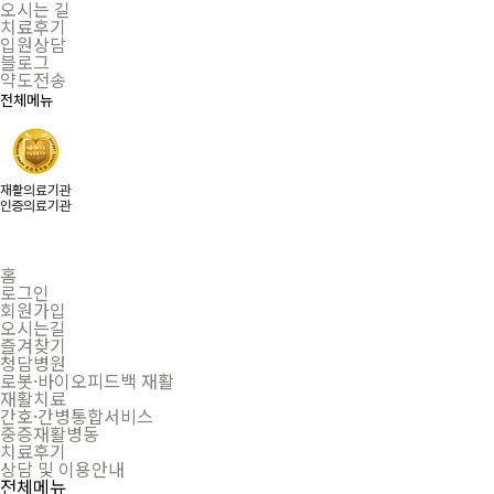
오시는 길
치료후기
입원상담
블로그
약도전송
전체메뉴
홈
로그인
회원가입
오시는길
즐겨찾기
청담병원
로봇·바이오피드백 재활
재활치료
간호·간병통합서비스
중증재활병동
치료후기
상담 및 이용안내
전체메뉴