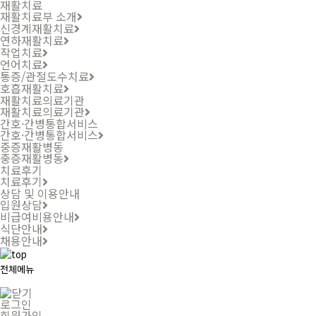
재활치료
재활치료부 소개
신경계재활치료
연하재활치료
작업치료
언어치료
통증/관절도수치료
호흡재활치료
재활치료의료기관
재활치료의료기관
간호·간병통합서비스
간호·간병통합서비스
중증재활병동
중증재활병동
치료후기
치료후기
상담 및 이용안내
입원상담
비급여비용안내
식단안내
채용안내
전체메뉴
로그인
회원가입