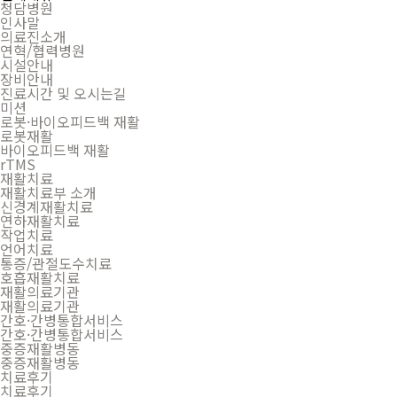
청담병원
인사말
의료진소개
연혁/협력병원
시설안내
장비안내
진료시간 및 오시는길
미션
로봇·바이오피드백 재활
로봇재활
바이오피드백 재활
rTMS
재활치료
재활치료부 소개
신경계재활치료
연하재활치료
작업치료
언어치료
통증/관절도수치료
호흡재활치료
재활의료기관
재활의료기관
간호·간병통합서비스
간호·간병통합서비스
중증재활병동
중증재활병동
치료후기
치료후기