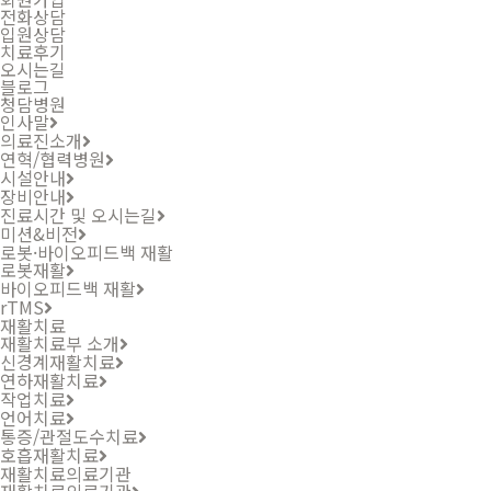
전화상담
입원상담
치료후기
오시는길
블로그
청담병원
인사말
의료진소개
연혁/협력병원
시설안내
장비안내
진료시간 및 오시는길
미션&비전
로봇·바이오피드백 재활
로봇재활
바이오피드백 재활
rTMS
재활치료
재활치료부 소개
신경계재활치료
연하재활치료
작업치료
언어치료
통증/관절도수치료
호흡재활치료
재활치료의료기관
재활치료의료기관