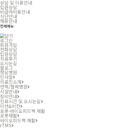
상담 및 이용안내
입원상담
비급여비용안내
식단안내
채용안내
전체메뉴
로그인
회원가입
전화상담
입원상담
치료후기
오시는길
블로그
청담병원
인사말
의료진소개
연혁/협력병원
시설안내
장비안내
진료시간 및 오시는길
미션&비전
로봇·바이오피드백 재활
로봇재활
바이오피드백 재활
rTMS