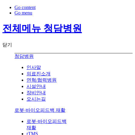
Go content
Go menu
전체메뉴 청담병원
닫기
청담병원
인사말
의료진소개
연혁/협력병원
시설안내
장비안내
오시는길
로봇·바이오피드백 재활
로봇·바이오피드백
재활
rTMS