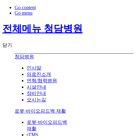
Go content
Go menu
전체메뉴 청담병원
닫기
청담병원
인사말
의료진소개
연혁/협력병원
시설안내
장비안내
오시는길
로봇·바이오피드백 재활
로봇·바이오피드백
재활
rTMS