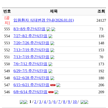
번호
제목
조회
[공
입원환자 식대변경 안내(2026.01.01)
24127
지]
8/3~8/9 주간식단표
555
73
7/27~8/2 주간식단표
554
116
7/20~7/26 주간식단표
553
148
7/13~7/19 주간식단표
552
153
7/13~7/19 주간식단표
551
70
7/6~7/12 주간식단표
550
173
6/29~7/5 주간식단표
549
192
6/22~6/28 주간식단표
548
180
6/15~6/21 주간식단표
547
206
6/8~6/14 주간식단표
546
209
1
/
2
/
3
/
4
/
5
/
6
/
7
/
8
/
9
/
10
/